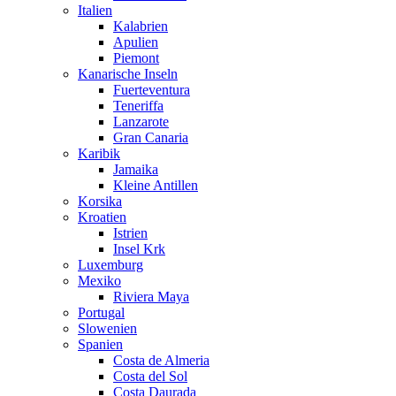
Italien
Kalabrien
Apulien
Piemont
Kanarische Inseln
Fuerteventura
Teneriffa
Lanzarote
Gran Canaria
Karibik
Jamaika
Kleine Antillen
Korsika
Kroatien
Istrien
Insel Krk
Luxemburg
Mexiko
Riviera Maya
Portugal
Slowenien
Spanien
Costa de Almeria
Costa del Sol
Costa Daurada