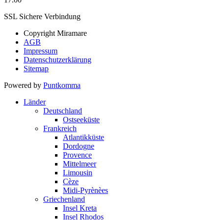
SSL Sichere Verbindung
Copyright Miramare
AGB
Impressum
Datenschutzerklärung
Sitemap
Powered by
Puntkomma
Länder
Deutschland
Ostseeküste
Frankreich
Atlantikküste
Dordogne
Provence
Mittelmeer
Limousin
Cèze
Midi-Pyrènèes
Griechenland
Insel Kreta
Insel Rhodos