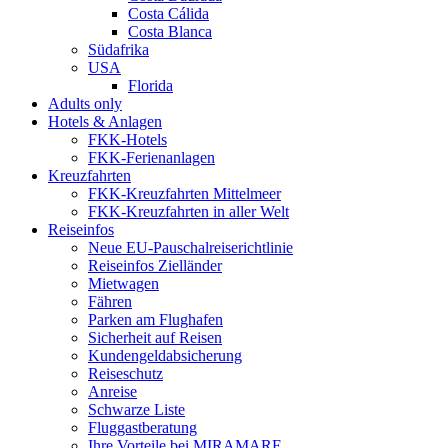
Costa Cálida
Costa Blanca
Südafrika
USA
Florida
Adults only
Hotels & Anlagen
FKK-Hotels
FKK-Ferienanlagen
Kreuzfahrten
FKK-Kreuzfahrten Mittelmeer
FKK-Kreuzfahrten in aller Welt
Reiseinfos
Neue EU-Pauschalreiserichtlinie
Reiseinfos Zielländer
Mietwagen
Fähren
Parken am Flughafen
Sicherheit auf Reisen
Kundengeldabsicherung
Reiseschutz
Anreise
Schwarze Liste
Fluggastberatung
Ihre Vorteile bei MIRAMARE