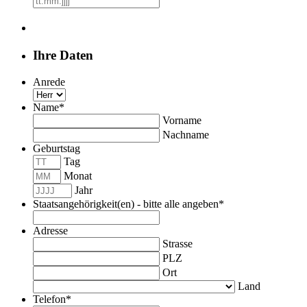
Punkt
Punkt
JJJJ
MM
Punkt
JJJJ
Ihre Daten
Anrede
Name
*
Vorname
Nachname
Geburtstag
Tag
Monat
Jahr
Staatsangehörigkeit(en) - bitte alle angeben
*
Adresse
Strasse
PLZ
Ort
Land
Telefon
*