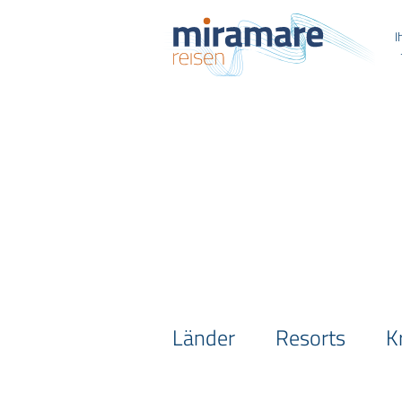
I
Länder
Resorts
K