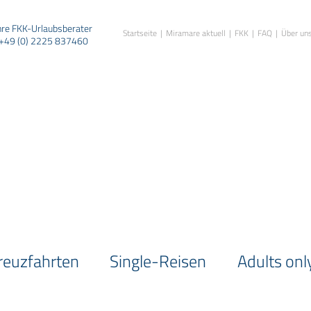
hre FKK-Urlaubsberater
Startseite
Miramare aktuell
FKK
FAQ
Über un
+49 (0) 2225 837460
reuzfahrten
Single-Reisen
Adults onl