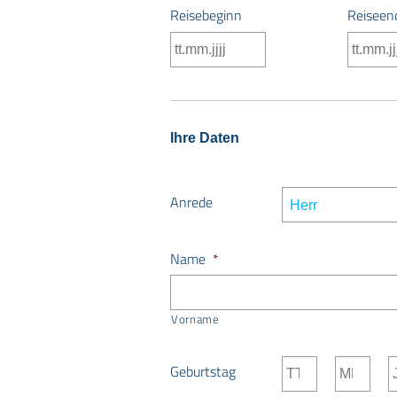
Reisebeginn
Reiseen
TT
Punkt
MM
Punkt
JJJJ
Ihre Daten
Anrede
Name
*
Vorname
Geburtstag