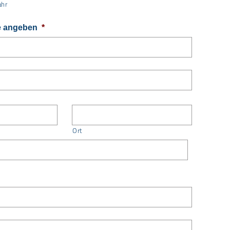
ahr
le angeben
*
Ort