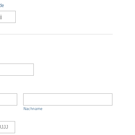
de
TT
Punkt
MM
Punkt
JJJJ
Nachname