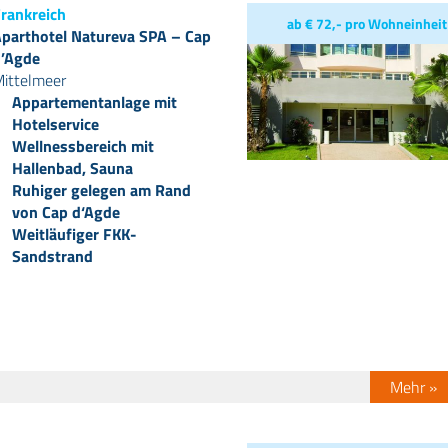
rankreich
ab € 72,- pro Wohneinheit
parthotel Natureva SPA – Cap
’Agde
ittelmeer
Appartementanlage mit
Hotelservice
Wellnessbereich mit
Hallenbad, Sauna
Ruhiger gelegen am Rand
von Cap d‘Agde
Weitläufiger FKK-
Sandstrand
Mehr »