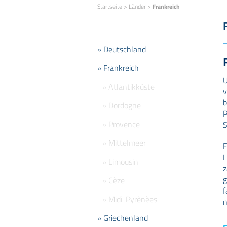
Startseite
>
Länder
>
Frankreich
» Deutschland
» Frankreich
U
» Atlantikküste
v
b
» Dordogne
P
» Provence
S
» Mittelmeer
F
L
» Limousin
z
g
» Cèze
f
» Midi-Pyrènèes
n
» Griechenland