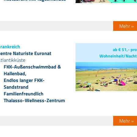
Mehr »
rankreich
ab € 51,- pro
entre Naturiste Euronat
Wohneinheit/Nacht
tlantikküste
FKK-Außenschwimmbad &
Hallenbad,
Endlos langer FKK-
Sandstrand
Familienfreundlich
Thalasso-Wellness-Zentrum
Mehr »