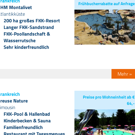
rankreich
Frühbucherrabatte auf Anfrage
HM Montalivet
tlantikküste
200 ha großes FKK-Resort
Langer FKK-Sandstrand
FKK-Poollandschaft &
Wasserrutsche
Sehr kinderfreundlich
Mehr »
rankreich
Preise pro Wohneinheit ab €
reuse Nature
64,-
imousin
FKK-Pool & Hallenbad
Kinderbecken & Sauna
Familienfreundlich
Restaurant mit Tagesmenues