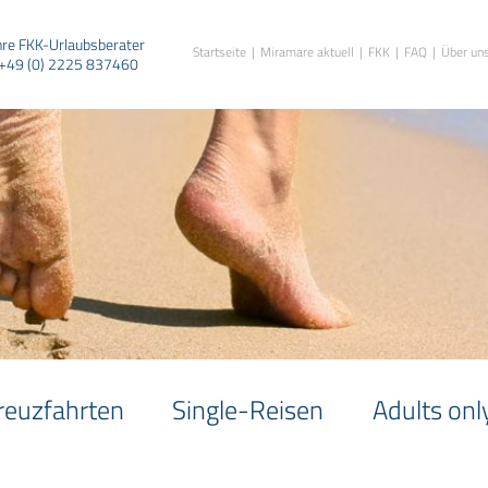
hre FKK-Urlaubsberater
Startseite
Miramare aktuell
FKK
FAQ
Über un
+49 (0) 2225 837460
reuzfahrten
Single-Reisen
Adults onl