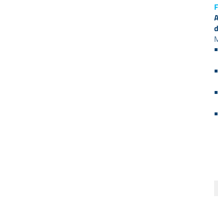
F
A
d
M