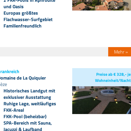
2 FKK-Pools in Aphrodite
und Oasis
Europas größtes
Flachwasser-Surfgebiet
Familienfreundlich
Mehr »
rankreich
Preise ab € 328,- je
omaine de La Quiquier
Wohneinheit/Nacht
èze
Historisches Landgut mit
exklusiver Ausstattung
Ruhige Lage, weitläufiges
FKK-Areal
FKK-Pool (beheizbar)
SPA-Bereich mit Sauna,
Jacuzzi & Laufband