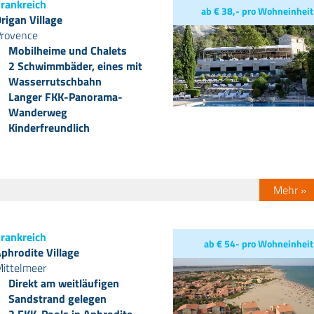
rankreich
ab € 38,- pro Wohneinheit
rigan Village
rovence
Mobilheime und Chalets
2 Schwimmbäder, eines mit
Wasserrutschbahn
Langer FKK-Panorama-
Wanderweg
Kinderfreundlich
Mehr »
rankreich
ab € 54- pro Wohneinheit
phrodite Village
ittelmeer
Direkt am weitläufigen
Sandstrand gelegen