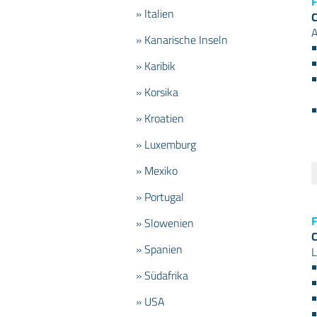
F
» Italien
C
A
» Kanarische Inseln
» Karibik
» Korsika
» Kroatien
» Luxemburg
» Mexiko
» Portugal
F
» Slowenien
C
» Spanien
L
» Südafrika
» USA