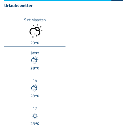
Urlaubswetter
Sint Maarten
29
Jetzt
28
14
28
17
28