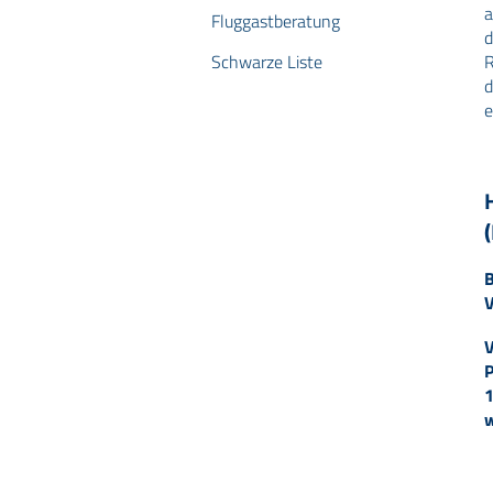
a
Fluggastberatung
d
R
Schwarze Liste
d
e
B
V
V
P
1