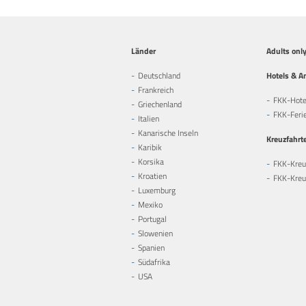
Länder
Adults onl
Deutschland
Hotels & A
Frankreich
FKK-Hote
Griechenland
FKK-Feri
Italien
Kanarische Inseln
Kreuzfahrt
Karibik
Korsika
FKK-Kreu
Kroatien
FKK-Kreuz
Luxemburg
Mexiko
Portugal
Slowenien
Spanien
Südafrika
USA