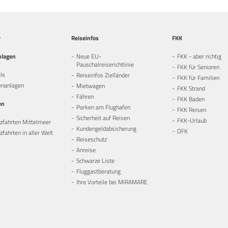
y
Reiseinfos
FKK
nlagen
Neue EU-
FKK - aber richtig
Pauschalreiserichtlinie
FKK für Senioren
ls
Reiseinfos Zielländer
FKK für Familien
enanlagen
Mietwagen
FKK Strand
Fähren
FKK Baden
en
Parken am Flughafen
FKK Reisen
Sicherheit auf Reisen
FKK-Urlaub
zfahrten Mittelmeer
Kundengeldabsicherung
DFK
fahrten in aller Welt
Reiseschutz
Anreise
Schwarze Liste
Fluggastberatung
Ihre Vorteile bei MIRAMARE