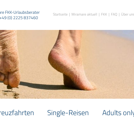
hre FKK-Urlaubsberater
Startseite
Miramare aktuell
FKK
FAQ
Über un
+49 (0) 2225 837460
reuzfahrten
Single-Reisen
Adults onl