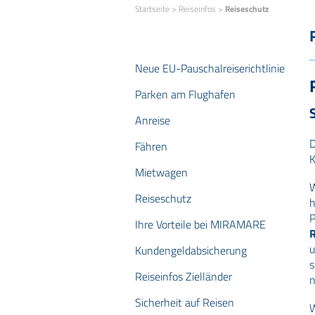
Startseite
>
Reiseinfos
>
Reiseschutz
Neue EU-Pauschalreiserichtlinie
Parken am Flughafen
Anreise
D
Fähren
K
Mietwagen
W
Reiseschutz
h
P
Ihre Vorteile bei MIRAMARE
R
u
Kundengeldabsicherung
s
Reiseinfos Zielländer
n
Sicherheit auf Reisen
W