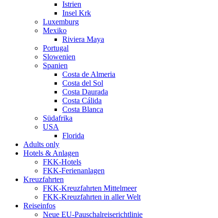
Istrien
Insel Krk
Luxemburg
Mexiko
Riviera Maya
Portugal
Slowenien
Spanien
Costa de Almeria
Costa del Sol
Costa Daurada
Costa Cálida
Costa Blanca
Südafrika
USA
Florida
Adults only
Hotels & Anlagen
FKK-Hotels
FKK-Ferienanlagen
Kreuzfahrten
FKK-Kreuzfahrten Mittelmeer
FKK-Kreuzfahrten in aller Welt
Reiseinfos
Neue EU-Pauschalreiserichtlinie