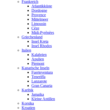
Frankreich
Atlantikküste
Dordogne
Provence
Mittelmeer
Limousin
Cèze
Midi-Pyrènèes
Griechenland
Insel Kreta
Insel Rhodos
Italien
Kalabrien
Apulien
Piemont
Kanarische Inseln
Fuerteventura
Teneriffa
Lanzarote
Gran Canaria
Karibik
Jamaika
Kleine Antillen
Korsika
Kroatien