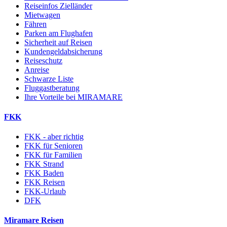
Reiseinfos Zielländer
Mietwagen
Fähren
Parken am Flughafen
Sicherheit auf Reisen
Kundengeldabsicherung
Reiseschutz
Anreise
Schwarze Liste
Fluggastberatung
Ihre Vorteile bei MIRAMARE
FKK
FKK - aber richtig
FKK für Senioren
FKK für Familien
FKK Strand
FKK Baden
FKK Reisen
FKK-Urlaub
DFK
Miramare Reisen