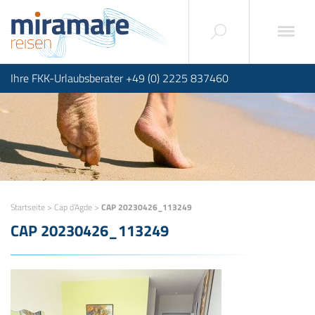
Ihre FKK-Urlaubsberater +49 (0) 2225 837460
Startseite
>
Cap d’Agde
>
CAP 20230426_113249
CAP 20230426_113249