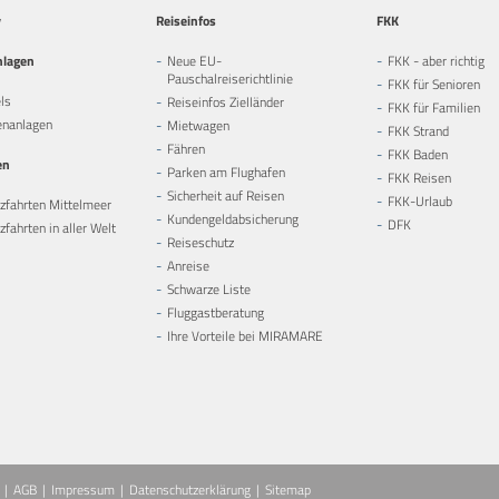
y
Reiseinfos
FKK
nlagen
Neue EU-
FKK - aber richtig
Pauschalreiserichtlinie
FKK für Senioren
ls
Reiseinfos Zielländer
FKK für Familien
enanlagen
Mietwagen
FKK Strand
Fähren
FKK Baden
en
Parken am Flughafen
FKK Reisen
Sicherheit auf Reisen
FKK-Urlaub
zfahrten Mittelmeer
Kundengeldabsicherung
DFK
fahrten in aller Welt
Reiseschutz
Anreise
Schwarze Liste
Fluggastberatung
Ihre Vorteile bei MIRAMARE
AGB
Impressum
Datenschutzerklärung
Sitemap