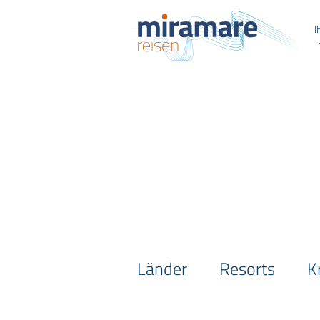
I
Länder
Resorts
K