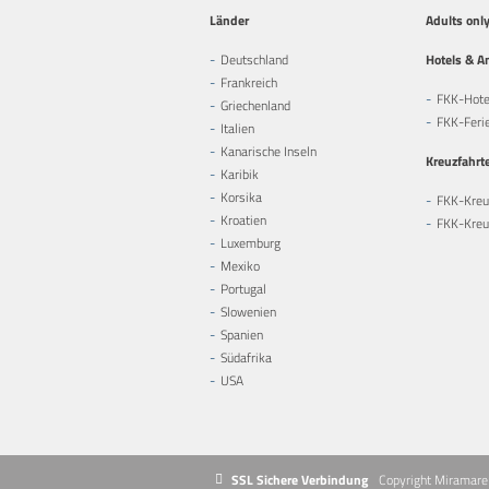
Länder
Adults onl
Deutschland
Hotels & A
Frankreich
FKK-Hote
Griechenland
FKK-Feri
Italien
Kanarische Inseln
Kreuzfahrt
Karibik
Korsika
FKK-Kreu
Kroatien
FKK-Kreuz
Luxemburg
Mexiko
Portugal
Slowenien
Spanien
Südafrika
USA
SSL Sichere Verbindung
Copyright Miramare