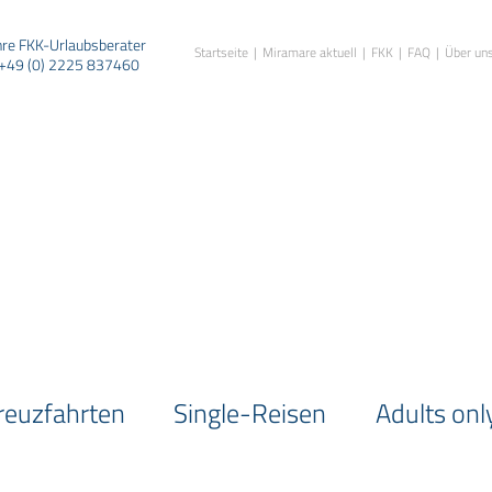
hre FKK-Urlaubsberater
Startseite
Miramare aktuell
FKK
FAQ
Über un
+49 (0) 2225 837460
reuzfahrten
Single-Reisen
Adults onl