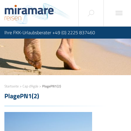
Ihre FKK-Urlaubsberater +49 (0) 2225 837460
Startseite
>
Cap d’Agde
>
PlagePN1(2)
PlagePN1(2)