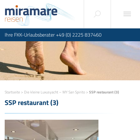
Ihre FKK-Urlaubsberater +49 (0) 2225 837460
Startseite
>
Die kleine Luxusyacht – MY San Spirito
>
SSP restaurant (3)
SSP restaurant (3)