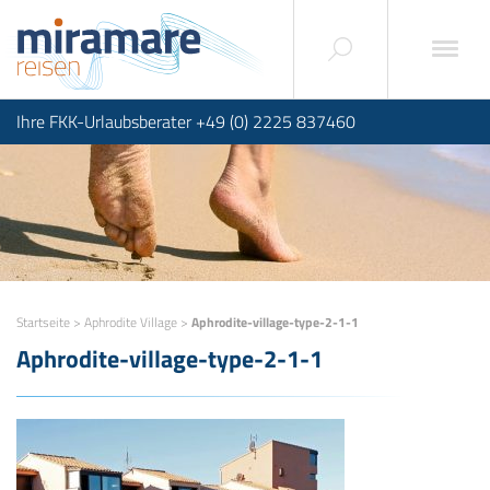
Ihre FKK-Urlaubsberater +49 (0) 2225 837460
Startseite
>
Aphrodite Village
>
Aphrodite-village-type-2-1-1
Aphrodite-village-type-2-1-1