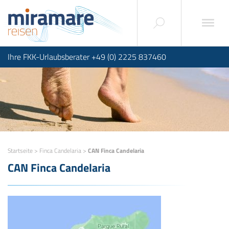
Ihre FKK-Urlaubsberater +49 (0) 2225 837460
Startseite
>
Finca Candelaria
>
CAN Finca Candelaria
CAN Finca Candelaria