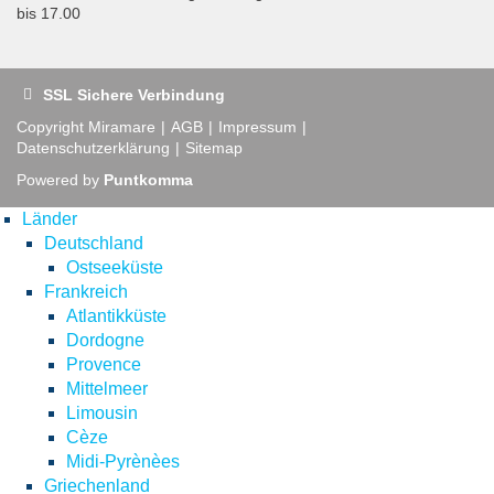
bis 17.00
SSL Sichere Verbindung
Copyright Miramare
AGB
Impressum
Datenschutzerklärung
Sitemap
Powered by
Puntkomma
Länder
Deutschland
Ostseeküste
Frankreich
Atlantikküste
Dordogne
Provence
Mittelmeer
Limousin
Cèze
Midi-Pyrènèes
Griechenland