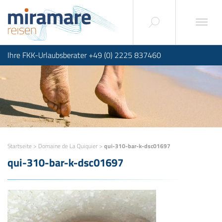
Ihre FKK-Urlaubsberater +49 (0) 2225 837460
Startseite
>
Domaine de La Quiquier
>
qui-310-bar-k-dsc01697
qui-310-bar-k-dsc01697