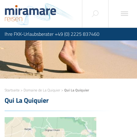
Ihre FKK-Urlaubsberater +49 (0) 2225 837460
Startseite
>
Domaine de La Quiquier
>
Qui La Quiquier
Qui La Quiquier