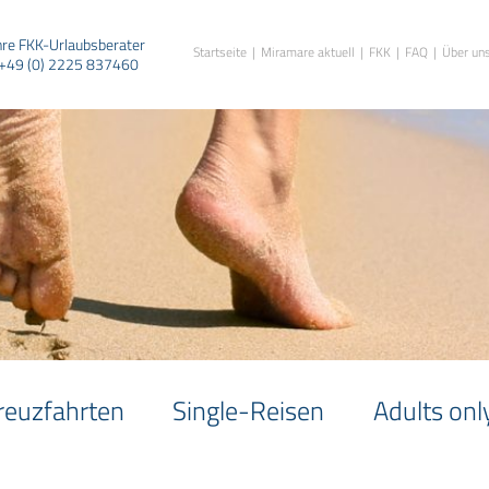
hre FKK-Urlaubsberater
Startseite
Miramare aktuell
FKK
FAQ
Über un
+49 (0) 2225 837460
reuzfahrten
Single-Reisen
Adults onl