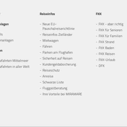
y
Reiseinfos
FKK
nlagen
Neue EU-
FKK - aber richtig
Pauschalreiserichtlinie
FKK für Senioren
ls
Reiseinfos Zielländer
FKK für Familien
enanlagen
Mietwagen
FKK Strand
Fähren
FKK Baden
en
Parken am Flughafen
FKK Reisen
Sicherheit auf Reisen
FKK-Urlaub
zfahrten Mittelmeer
Kundengeldabsicherung
DFK
fahrten in aller Welt
Reiseschutz
Anreise
Schwarze Liste
Fluggastberatung
Ihre Vorteile bei MIRAMARE