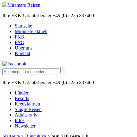
Ihre FKK-Urlaubsberater +49 (0) 2225 837460
Startseite
Miramare aktuell
FKK
FAQ
Über uns
Kontakt
Ihre FKK-Urlaubsberater +49 (0) 2225 837460
Länder
Resorts
Kreuzfahrten
Single-Reisen
Adults only
Infos
Newsletter
Startseite
>
Bunculuka
>
bun-310-resto-1-k