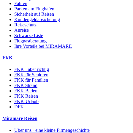
Fähren
Parken am Flughafen
Sicherheit auf Reisen
Kundengeldabsicherung
Reiseschutz
Anreise
Schwarze Liste
Fluggastberatung
Ihre Vorteile bei MIRAMARE
FKK
FKK - aber richtig
FKK für Senioren
FKK für Familien
FKK Strand
FKK Baden
FKK Reisen
FKK-Urlaub
DFK
Miramare Reisen
Über uns - eine kleine Firmengeschichte