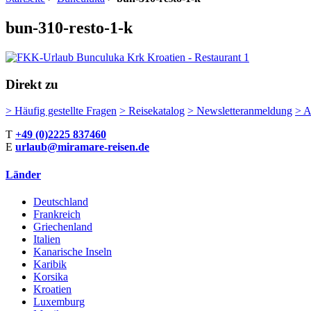
bun-310-resto-1-k
Direkt zu
>
Häufig gestellte Fragen
>
Reisekatalog
>
Newsletteranmeldung
>
A
T
+49 (0)2225 837460
E
urlaub@miramare-reisen.de
Länder
Deutschland
Frankreich
Griechenland
Italien
Kanarische Inseln
Karibik
Korsika
Kroatien
Luxemburg