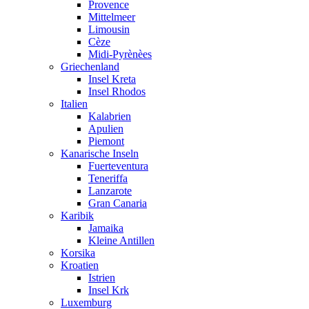
Provence
Mittelmeer
Limousin
Cèze
Midi-Pyrènèes
Griechenland
Insel Kreta
Insel Rhodos
Italien
Kalabrien
Apulien
Piemont
Kanarische Inseln
Fuerteventura
Teneriffa
Lanzarote
Gran Canaria
Karibik
Jamaika
Kleine Antillen
Korsika
Kroatien
Istrien
Insel Krk
Luxemburg