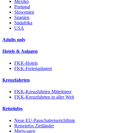
Mexiko
Portugal
Slowenien
Spanien
Südafrika
USA
Adults only
Hotels & Anlagen
FKK-Hotels
FKK-Ferienanlagen
Kreuzfahrten
FKK-Kreuzfahrten Mittelmeer
FKK-Kreuzfahrten in aller Welt
Reiseinfos
Neue EU-Pauschalreiserichtlinie
Reiseinfos Zielländer
Mietwagen