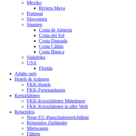
Mexiko
Riviera Maya
Portugal
Slowenien
Spanien
Costa de Almeria
Costa del Sol
Costa Daurada
Costa Cálida
Costa Blanca
Südafrika
USA
Florida
Adults only
Hotels & Anlagen
FKK-Hotels
FKK-Ferienanlagen
Kreuzfahrten
FKK-Kreuzfahrten Mittelmeer
FKK-Kreuzfahrten in aller Welt
Reiseinfos
Neue EU-Pauschalreiserichtlinie
Reiseinfos Zielländer
Mietwagen
Fähren