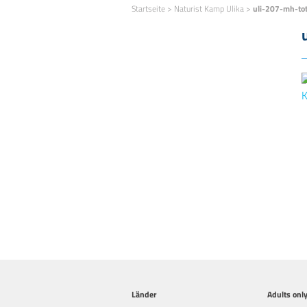
Startseite
>
Naturist Kamp Ulika
>
uli-207-mh-to
Länder
Adults onl