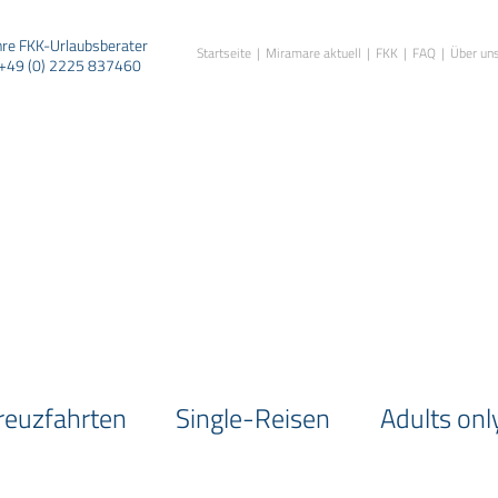
hre FKK-Urlaubsberater
Startseite
Miramare aktuell
FKK
FAQ
Über un
+49 (0) 2225 837460
reuzfahrten
Single-Reisen
Adults onl