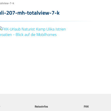
talview-7-k
uli-207-mh-totalview-7-k
y
Reiseinfos
FKK