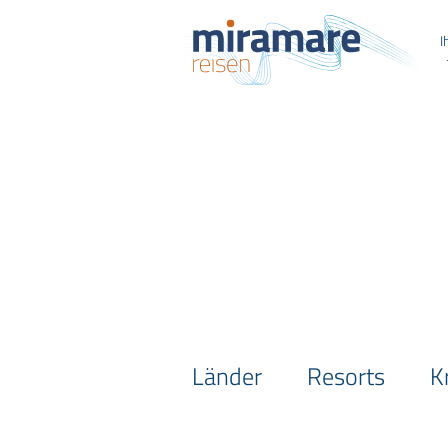
I
Länder
Resorts
K