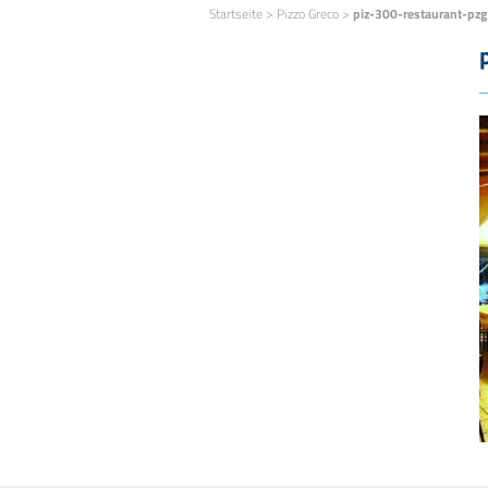
Startseite
>
Pizzo Greco
>
piz-300-restaurant-pz