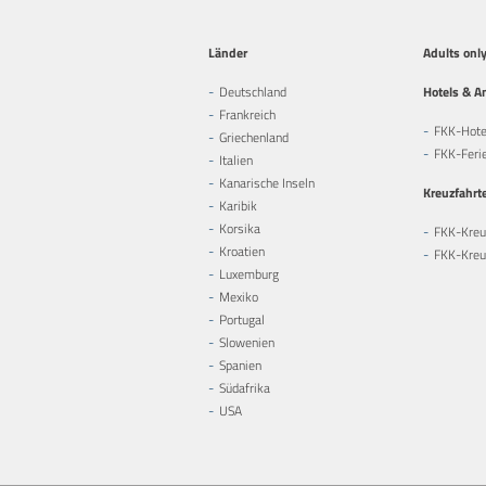
Länder
Adults onl
Deutschland
Hotels & A
Frankreich
FKK-Hote
Griechenland
FKK-Feri
Italien
Kanarische Inseln
Kreuzfahrt
Karibik
Korsika
FKK-Kreu
Kroatien
FKK-Kreuz
Luxemburg
Mexiko
Portugal
Slowenien
Spanien
Südafrika
USA