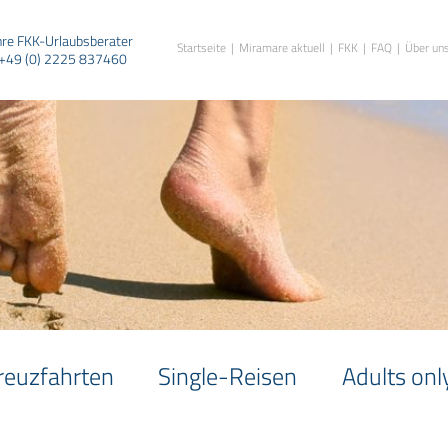
hre FKK-Urlaubsberater
Startseite
Miramare aktuell
FKK
FAQ
Über un
+49 (0) 2225 837460
reuzfahrten
Single-Reisen
Adults onl