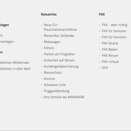
y
Reiseinfos
FKK
nlagen
Neue EU-
FKK - aber richtig
Pauschalreiserichtlinie
FKK für Senioren
ls
Reiseinfos Zielländer
FKK für Familien
enanlagen
Mietwagen
FKK Strand
Fähren
FKK Baden
en
Parken am Flughafen
FKK Reisen
Sicherheit auf Reisen
FKK-Urlaub
zfahrten Mittelmeer
Kundengeldabsicherung
DFK
fahrten in aller Welt
Reiseschutz
Anreise
Schwarze Liste
Fluggastberatung
Ihre Vorteile bei MIRAMARE