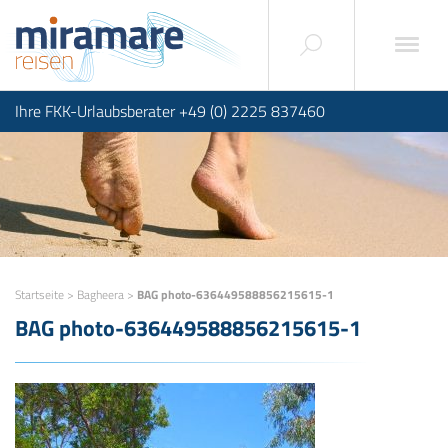
Ihre FKK-Urlaubsberater +49 (0) 2225 837460
Startseite
>
Bagheera
>
BAG photo-636449588856215615-1
BAG photo-636449588856215615-1