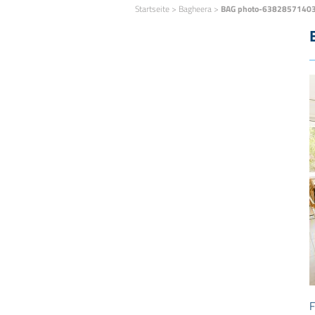
Startseite
>
Bagheera
>
BAG photo-6382857140
F