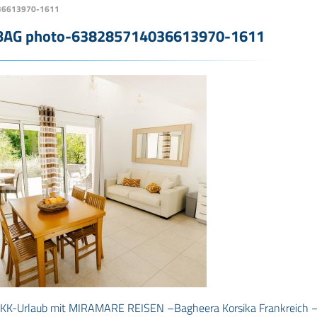
36613970-1611
BAG photo-638285714036613970-1611
KK-Urlaub mit MIRAMARE REISEN –Bagheera Korsika Frankreich 