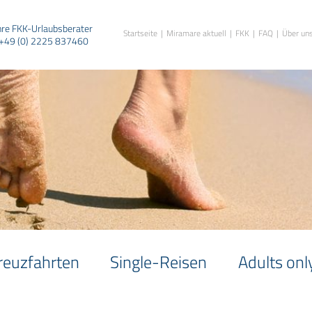
hre FKK-Urlaubsberater
Startseite
Miramare aktuell
FKK
FAQ
Über un
+49 (0) 2225 837460
reuzfahrten
Single-Reisen
Adults onl