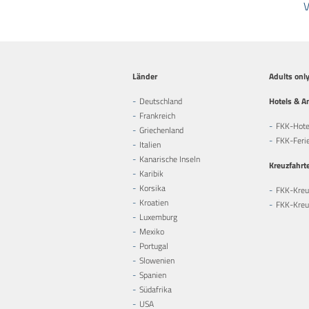
V
Länder
Adults onl
Deutschland
Hotels & A
Frankreich
FKK-Hote
Griechenland
FKK-Feri
Italien
Kanarische Inseln
Kreuzfahrt
Karibik
Korsika
FKK-Kreu
Kroatien
FKK-Kreuz
Luxemburg
Mexiko
Portugal
Slowenien
Spanien
Südafrika
USA