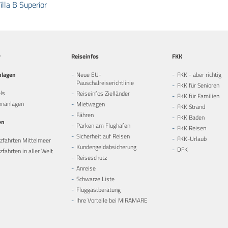
illa B Superior
y
Reiseinfos
FKK
nlagen
Neue EU-
FKK - aber richtig
Pauschalreiserichtlinie
FKK für Senioren
ls
Reiseinfos Zielländer
FKK für Familien
enanlagen
Mietwagen
FKK Strand
Fähren
FKK Baden
en
Parken am Flughafen
FKK Reisen
Sicherheit auf Reisen
FKK-Urlaub
zfahrten Mittelmeer
Kundengeldabsicherung
DFK
fahrten in aller Welt
Reiseschutz
Anreise
Schwarze Liste
Fluggastberatung
Ihre Vorteile bei MIRAMARE