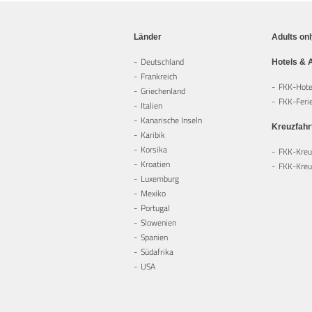
Länder
Adults on
Deutschland
Hotels & 
Frankreich
FKK-Hote
Griechenland
FKK-Feri
Italien
Kanarische Inseln
Kreuzfahr
Karibik
Korsika
FKK-Kreu
Kroatien
FKK-Kreuz
Luxemburg
Mexiko
Portugal
Slowenien
Spanien
Südafrika
USA