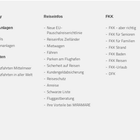
ly
Reiseinfos
FKK
Neue EU-
FKK - aber richtig
Anlagen
Pauschalreiserichtlinie
FKK für Senioren
ls
Reiseinfos Zielländer
FKK für Familien
enanlagen
Mietwagen
FKK Strand
Fähren
FKK Baden
ten
Parken am Flughafen
FKK Reisen
Sicherheit auf Reisen
FKK-Urlaub
zfahrten Mittelmeer
Kundengeldabsicherung
DFK
fahrten in aller Welt
Reiseschutz
Anreise
Schwarze Liste
Fluggastberatung
Ihre Vorteile bei MIRAMARE