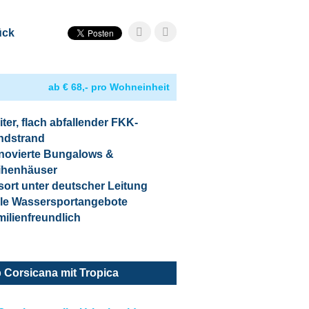
ück
ab € 68,- pro Wohneinheit
ter, flach abfallender FKK-
ndstrand
novierte Bungalows &
ihenhäuser
ort unter deutscher Leitung
ele Wassersportangebote
ilienfreundlich
 Corsicana mit Tropica