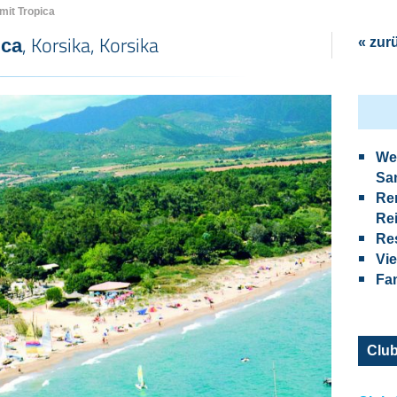
mit Tropica
, Korsika, Korsika
ica
« zur
Wei
Sa
Re
Re
Res
Vi
Fam
Club