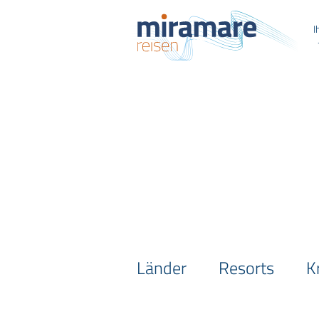
I
Länder
Resorts
K