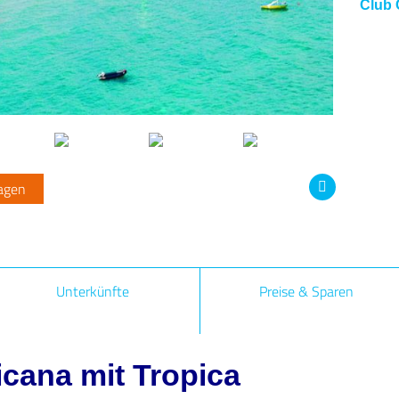
Club 
agen
Next
Unterkünfte
Preise & Sparen
cana mit Tropica