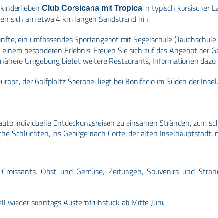
kinderlieben
in typisch korsischer 
Club Corsicana mit Tropica
en sich am etwa 4 km langen Sandstrand hin.
fte, ein umfassendes Sportangebot mit Segelschule (Tauchschule 
 einem besonderen Erlebnis. Freuen Sie sich auf das Angebot der G
e nähere Umgebung bietet weitere Restaurants, Informationen dazu 
ropa, der Golfplaltz Sperone, liegt bei Bonifacio im Süden der Insel.
auto individuelle Entdeckungsreisen zu einsamen Stränden, zum s
che Schluchten, ins Gebirge nach Corte, der alten Inselhauptstadt, n
, Croissants, Obst und Gemüse, Zeitungen, Souvenirs und Stran
ell wieder sonntags Austernfrühstück ab Mitte Juni.