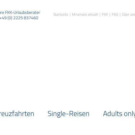
hre FKK-Urlaubsberater
Startseite
Miramare aktuell
FKK
FAQ
Über un
+49 (0) 2225 837460
reuzfahrten
Single-Reisen
Adults onl