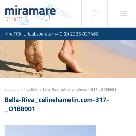
Ihre FKK-Urlaubsberater +49 (0) 2225 837460
Startseite
>
Riva Bella
>
Bella-Riva_celinehamelin.com-317-_O1B8901
Bella-Riva_celinehamelin.com-317-
_O1B8901