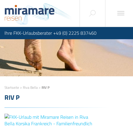
Ihre FKK-Urlaubsberater +49 (0) 2225 837460
Startseite
>
Riva Bella
>
RIV P
RIV P