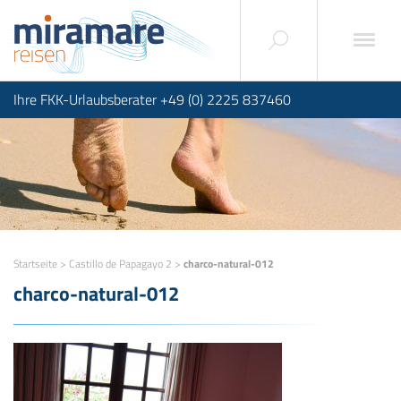
Ihre FKK-Urlaubsberater +49 (0) 2225 837460
Startseite
>
Castillo de Papagayo 2
>
charco-natural-012
charco-natural-012