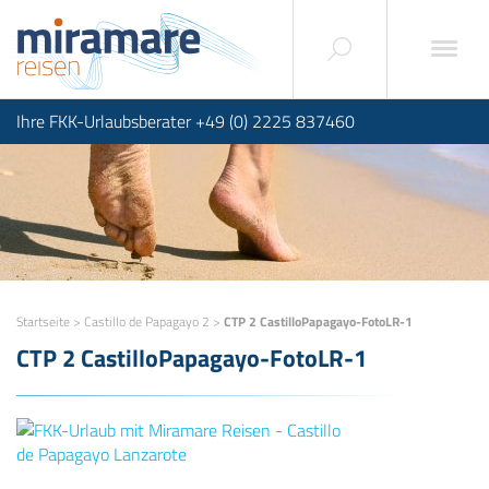
Ihre FKK-Urlaubsberater +49 (0) 2225 837460
Startseite
>
Castillo de Papagayo 2
>
CTP 2 CastilloPapagayo-FotoLR-1
CTP 2 CastilloPapagayo-FotoLR-1