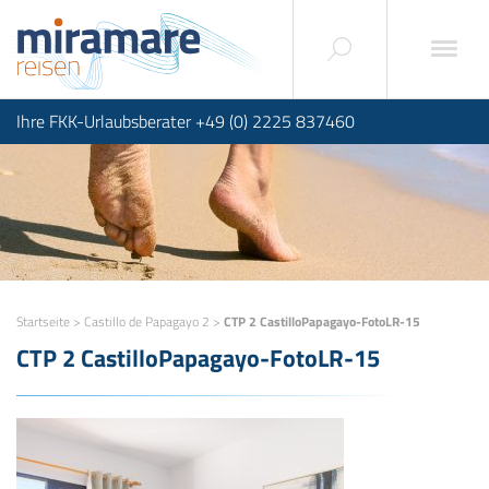
Ihre FKK-Urlaubsberater +49 (0) 2225 837460
Startseite
>
Castillo de Papagayo 2
>
CTP 2 CastilloPapagayo-FotoLR-15
CTP 2 CastilloPapagayo-FotoLR-15