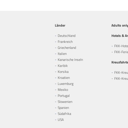
Länder
Adults onl
Deutschland
Hotels & A
Frankreich
FKK-Hote
Griechenland
FKK-Feri
Italien
Kanarische Inseln
Kreuzfahrt
Karibik
Korsika
FKK-Kreu
Kroatien
FKK-Kreuz
Luxemburg
Mexiko
Portugal
Slowenien
Spanien
Südafrika
USA