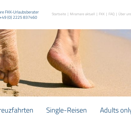
hre FKK-Urlaubsberater
Startseite
Miramare aktuell
FKK
FAQ
Über un
+49 (0) 2225 837460
reuzfahrten
Single-Reisen
Adults onl