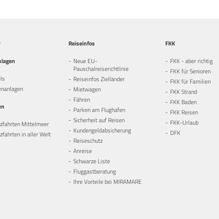
y
Reiseinfos
FKK
nlagen
Neue EU-
FKK - aber richtig
Pauschalreiserichtlinie
FKK für Senioren
ls
Reiseinfos Zielländer
FKK für Familien
enanlagen
Mietwagen
FKK Strand
Fähren
FKK Baden
en
Parken am Flughafen
FKK Reisen
Sicherheit auf Reisen
FKK-Urlaub
zfahrten Mittelmeer
Kundengeldabsicherung
DFK
fahrten in aller Welt
Reiseschutz
Anreise
Schwarze Liste
Fluggastberatung
Ihre Vorteile bei MIRAMARE