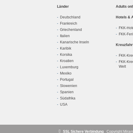
Länder
Adults on
Deutschland
Hotels & 
Frankreich
FKK-Hot
Griechenland
FKK-Fer
Italien
Kanarische Inseln
Kreuzfahr
Karibik
Korsika
FKK-Kreu
Kroatien
FKK-Kreu
Welt
Luxemburg
Mexiko
Portugal
Slowenien
Spanien
Südafrika
USA
SSL Sichere Verbindung
Copyright Mira