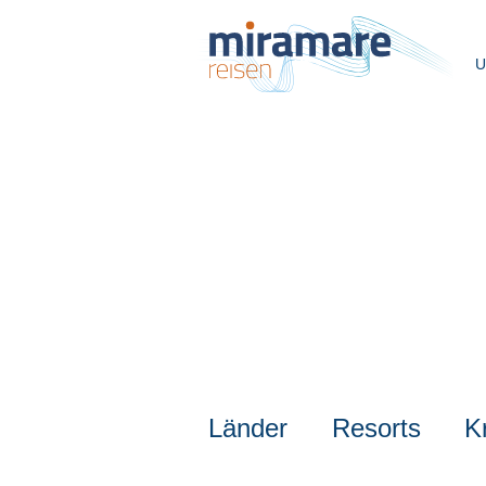
U
Länder
Resorts
K