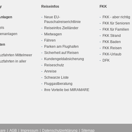
ly
Reiseinfos
FKK
Anlagen
Neue EU-
FKK - aber richtig
Pauschalreiserichtlinie
FKK für Senioren
els
Reiseinfos Zielländer
FKK für Familien
ienanlagen
Mietwagen
FKK Strand
Fähren
FKK Baden
ten
Parken am Flughafen
FKK Reisen
Sicherheit auf Reisen
FKK-Urlaub
zfahrten Mittelmeer
Kundengeldabsicherung
DFK
zfahrten in aller
Reiseschutz
Anreise
Schwarze Liste
Fluggastberatung
Ihre Vorteile bei MIRAMARE
mare
AGB
Impressum
Datenschutzerklärung
Sitemap