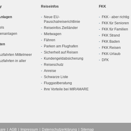
ly
Reiseinfos
FKK
Anlagen
Neue EU-
FKK - aber richtig
Pauschalreiserichtlinie
FKK für Senioren
els
Reiseinfos Zielländer
FKK für Familien
ienanlagen
Mietwagen
FKK Strand
Fähren
FKK Baden
ten
Parken am Flughafen
FKK Reisen
Sicherheit auf Reisen
FKK-Urlaub
zfahrten Mittelmeer
Kundengeldabsicherung
DFK
zfahrten in aller
Reiseschutz
Anreise
Schwarze Liste
Fluggastberatung
Ihre Vorteile bei MIRAMARE
mare
AGB
Impressum
Datenschutzerklärung
Sitemap