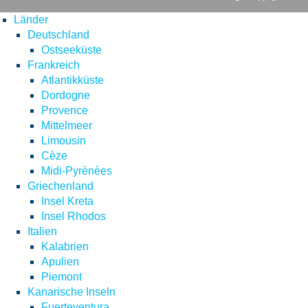
Länder
Deutschland
Ostseeküste
Frankreich
Atlantikküste
Dordogne
Provence
Mittelmeer
Limousin
Cèze
Midi-Pyrènèes
Griechenland
Insel Kreta
Insel Rhodos
Italien
Kalabrien
Apulien
Piemont
Kanarische Inseln
Fuerteventura