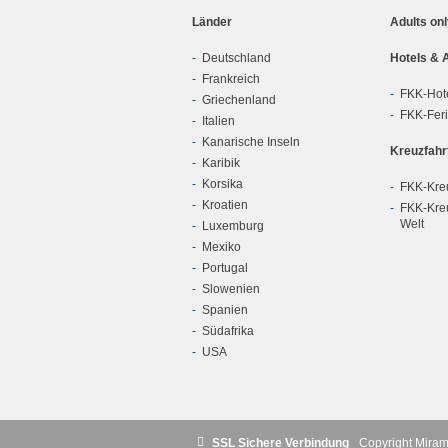
Länder
Adults on
Deutschland
Hotels & 
Frankreich
FKK-Hot
Griechenland
FKK-Fer
Italien
Kanarische Inseln
Kreuzfahr
Karibik
Korsika
FKK-Kreu
Kroatien
FKK-Kreu
Welt
Luxemburg
Mexiko
Portugal
Slowenien
Spanien
Südafrika
USA
SSL Sichere Verbindung
Copyright Mira