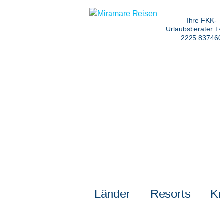
Ihre FKK-
Urlaubsberater +
2225 83746
Länder
Resorts
K