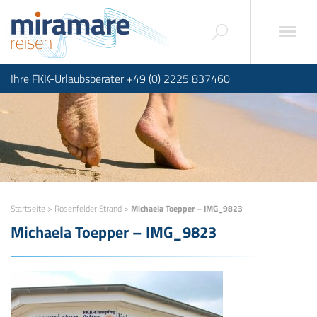
Ihre FKK-Urlaubsberater +49 (0) 2225 837460
Startseite
>
Rosenfelder Strand
>
Michaela Toepper – IMG_9823
Michaela Toepper – IMG_9823