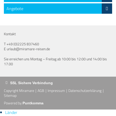
Angebote
Kontakt
T
+49 (0)2225 837460
E
urlaub@miramare-reisen.de
Sie erreichen uns Montag – Freitag ab 10:00 bis 12:00 und 14:00 bis
17.00
SSL Sichere Verbindung
Copyright Miramare
AGB
Impressum
Datenschutzerklärung
Sitemap
Powered by
Puntkomma
Länder