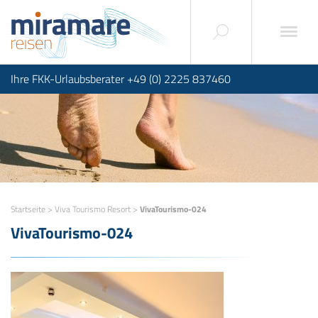
Ihre FKK-Urlaubsberater +49 (0) 2225 837460
Startseite
>
Viva Tourismo Resort
>
VivaTourismo-024
VivaTourismo-024