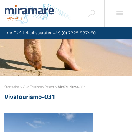
Ihre FKK-Urlaubsberater +49 (0) 2225 837460
Startseite
>
Viva Tourismo Resort
>
VivaTourismo-031
VivaTourismo-031