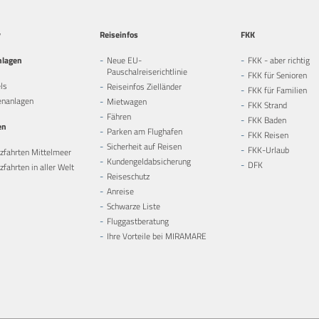
y
Reiseinfos
FKK
nlagen
Neue EU-
FKK - aber richtig
Pauschalreiserichtlinie
FKK für Senioren
ls
Reiseinfos Zielländer
FKK für Familien
enanlagen
Mietwagen
FKK Strand
Fähren
FKK Baden
en
Parken am Flughafen
FKK Reisen
Sicherheit auf Reisen
FKK-Urlaub
zfahrten Mittelmeer
Kundengeldabsicherung
DFK
fahrten in aller Welt
Reiseschutz
Anreise
Schwarze Liste
Fluggastberatung
Ihre Vorteile bei MIRAMARE