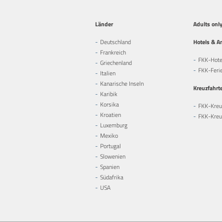
Länder
Adults onl
Deutschland
Hotels & A
Frankreich
FKK-Hote
Griechenland
FKK-Feri
Italien
Kanarische Inseln
Kreuzfahrt
Karibik
Korsika
FKK-Kreu
Kroatien
FKK-Kreuz
Luxemburg
Mexiko
Portugal
Slowenien
Spanien
Südafrika
USA