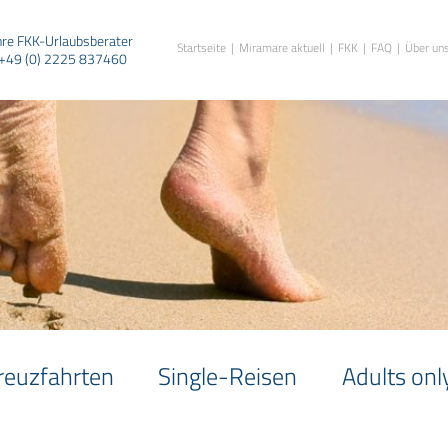
hre FKK-Urlaubsberater
Startseite
Miramare aktuell
FKK
FAQ
Über un
+49 (0) 2225 837460
reuzfahrten
Single-Reisen
Adults onl