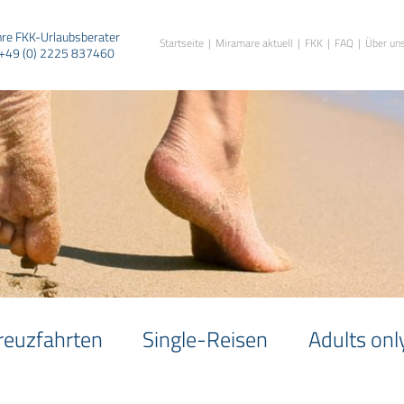
hre FKK-Urlaubsberater
Startseite
Miramare aktuell
FKK
FAQ
Über un
+49 (0) 2225 837460
reuzfahrten
Single-Reisen
Adults onl