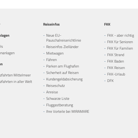
y
Reiseinfos
FKK
nlagen
Neue EU-
FKK - aber richtig
Pauschalreiserichtlinie
FKK für Senioren
ls
Reiseinfos Zielländer
FKK für Familien
enanlagen
Mietwagen
FKK Strand
Fähren
FKK Baden
en
Parken am Flughafen
FKK Reisen
Sicherheit auf Reisen
FKK-Urlaub
zfahrten Mittelmeer
Kundengeldabsicherung
DFK
fahrten in aller Welt
Reiseschutz
Anreise
Schwarze Liste
Fluggastberatung
Ihre Vorteile bei MIRAMARE