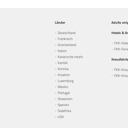
Länder
Adults onl
Deutschland
Hotels & A
Frankreich
FKK-Hote
Griechenland
FKK-Feri
Italien
Kanarische Inseln
Kreuzfahrt
Karibik
Korsika
FKK-Kreu
Kroatien
FKK-Kreuz
Luxemburg
Mexiko
Portugal
Slowenien
Spanien
Südafrika
USA