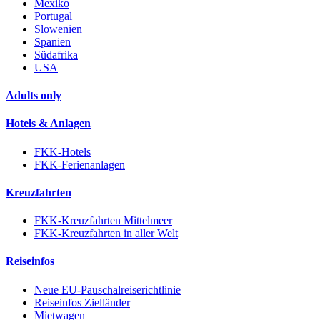
Mexiko
Portugal
Slowenien
Spanien
Südafrika
USA
Adults only
Hotels & Anlagen
FKK-Hotels
FKK-Ferienanlagen
Kreuzfahrten
FKK-Kreuzfahrten Mittelmeer
FKK-Kreuzfahrten in aller Welt
Reiseinfos
Neue EU-Pauschalreiserichtlinie
Reiseinfos Zielländer
Mietwagen