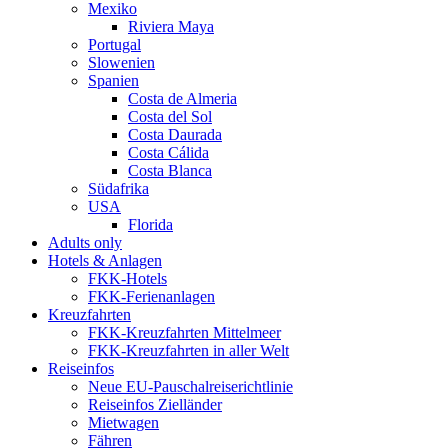
Mexiko
Riviera Maya
Portugal
Slowenien
Spanien
Costa de Almeria
Costa del Sol
Costa Daurada
Costa Cálida
Costa Blanca
Südafrika
USA
Florida
Adults only
Hotels & Anlagen
FKK-Hotels
FKK-Ferienanlagen
Kreuzfahrten
FKK-Kreuzfahrten Mittelmeer
FKK-Kreuzfahrten in aller Welt
Reiseinfos
Neue EU-Pauschalreiserichtlinie
Reiseinfos Zielländer
Mietwagen
Fähren