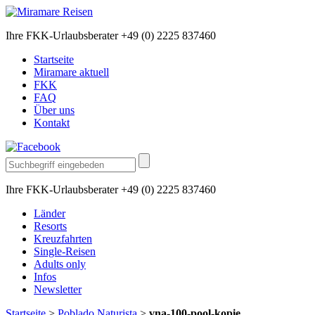
Ihre FKK-Urlaubsberater +49 (0) 2225 837460
Startseite
Miramare aktuell
FKK
FAQ
Über uns
Kontakt
Ihre FKK-Urlaubsberater +49 (0) 2225 837460
Länder
Resorts
Kreuzfahrten
Single-Reisen
Adults only
Infos
Newsletter
Startseite
>
Poblado Naturista
>
vna-100-pool-kopie