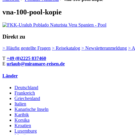
vna-100-pool-kopie
Direkt zu
>
Häufig gestellte Fragen
>
Reisekatalog
>
Newsletteranmeldung
>
A
T
+49 (0)2225 837460
E
urlaub@miramare-reisen.de
Länder
Deutschland
Frankreich
Griechenland
Italien
Kanarische Inseln
Karibik
Korsika
Kroatien
Luxemburg