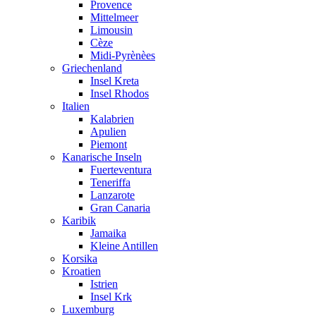
Provence
Mittelmeer
Limousin
Cèze
Midi-Pyrènèes
Griechenland
Insel Kreta
Insel Rhodos
Italien
Kalabrien
Apulien
Piemont
Kanarische Inseln
Fuerteventura
Teneriffa
Lanzarote
Gran Canaria
Karibik
Jamaika
Kleine Antillen
Korsika
Kroatien
Istrien
Insel Krk
Luxemburg