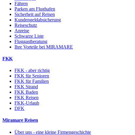
Fähren
Parken am Flughafen
Sicherheit auf Reisen
Kundengeldabsicherung
Reiseschutz
Anreise
Schwarze Liste
Fluggastberatung
Ihre Vorteile bei MIRAMARE
FKK
FKK - aber richtig
FKK für Senioren
FKK für Familien
FKK Strand
FKK Baden
FKK Reisen
FKK-Urlaub
DFK
Miramare Reisen
Über uns - eine kleine Firmengeschichte