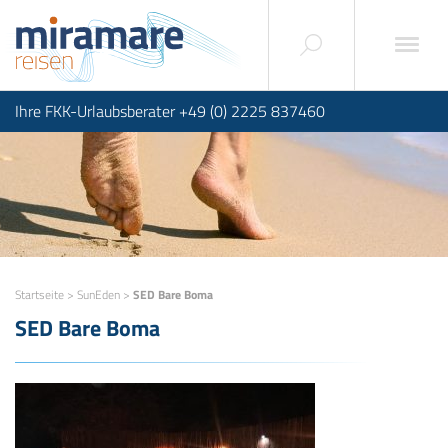
Ihre FKK-Urlaubsberater +49 (0) 2225 837460
Startseite
>
SunEden
>
SED Bare Boma
SED Bare Boma