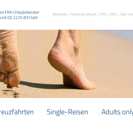
hre FKK-Urlaubsberater
Startseite
Miramare aktuell
FKK
FAQ
Über un
+49 (0) 2225 837460
reuzfahrten
Single-Reisen
Adults onl