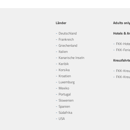
Länder
Adults onl
Deutschland
Hotels & A
Frankreich
FKK-Hote
Griechenland
FKK-Feri
Italien
Kanarische Inseln
Kreuzfahrt
Karibik
Korsika
FKK-Kreu
Kroatien
FKK-Kreuz
Luxemburg
Mexiko
Portugal
Slowenien
Spanien
Südafrika
USA