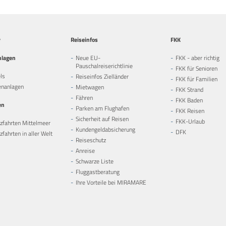
y
Reiseinfos
FKK
nlagen
Neue EU-
FKK - aber richtig
Pauschalreiserichtlinie
FKK für Senioren
ls
Reiseinfos Zielländer
FKK für Familien
enanlagen
Mietwagen
FKK Strand
Fähren
FKK Baden
en
Parken am Flughafen
FKK Reisen
Sicherheit auf Reisen
FKK-Urlaub
zfahrten Mittelmeer
Kundengeldabsicherung
DFK
fahrten in aller Welt
Reiseschutz
Anreise
Schwarze Liste
Fluggastberatung
Ihre Vorteile bei MIRAMARE