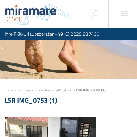
Ihre FKK-Urlaubsberater +49 (0) 2225 837460
Startseite
>
Lagun Sunset Resort All Natural
>
LSR IMG_0753 (1)
LSR IMG_0753 (1)