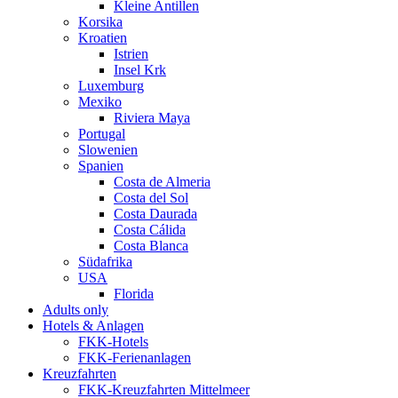
Kleine Antillen
Korsika
Kroatien
Istrien
Insel Krk
Luxemburg
Mexiko
Riviera Maya
Portugal
Slowenien
Spanien
Costa de Almeria
Costa del Sol
Costa Daurada
Costa Cálida
Costa Blanca
Südafrika
USA
Florida
Adults only
Hotels & Anlagen
FKK-Hotels
FKK-Ferienanlagen
Kreuzfahrten
FKK-Kreuzfahrten Mittelmeer