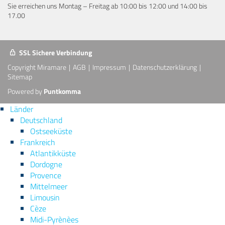
Sie erreichen uns Montag – Freitag ab 10:00 bis 12:00 und 14:00 bis
17.00
SSL Sichere Verbindung
Copyright Miramare
AGB
Impressum
Datenschutzerklärung
Sitemap
Powered by
Puntkomma
Länder
Deutschland
Ostseeküste
Frankreich
Atlantikküste
Dordogne
Provence
Mittelmeer
Limousin
Cèze
Midi-Pyrènèes