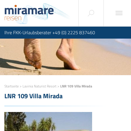
Ihre FKK-Urlaubsberater +49 (0) 2225 837460
Startseite
>
Lavinia Naturist Resort
>
LNR 109 Villa Mirada
LNR 109 Villa Mirada