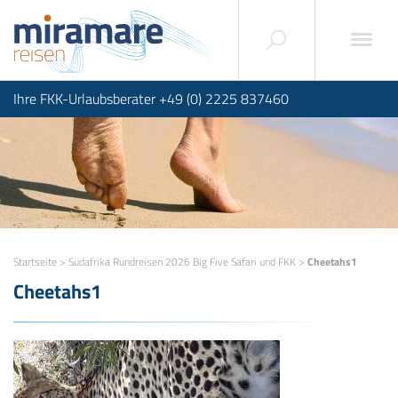
Ihre FKK-Urlaubsberater +49 (0) 2225 837460
Startseite
>
Südafrika Rundreisen 2026 Big Five Safari und FKK
>
Cheetahs1
Cheetahs1