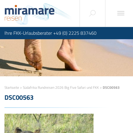
Ihre FKK-Urlaubsberater +49 (0) 2225 837460
Startseite
>
Südafrika Rundreisen 2026 Big Five Safari und FKK
>
DSC00563
DSC00563