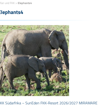
fari und FKK
>
Elephants4
Elephants4
KK Südarfrika – SunEden FKK-Resort 2026/2027 MIRAMARE