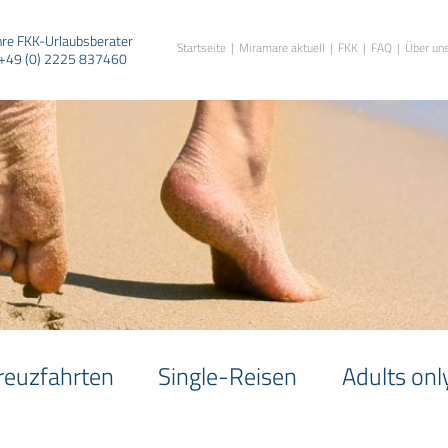
hre FKK-Urlaubsberater
Startseite
Miramare aktuell
FKK
FAQ
Über un
+49 (0) 2225 837460
reuzfahrten
Single-Reisen
Adults onl