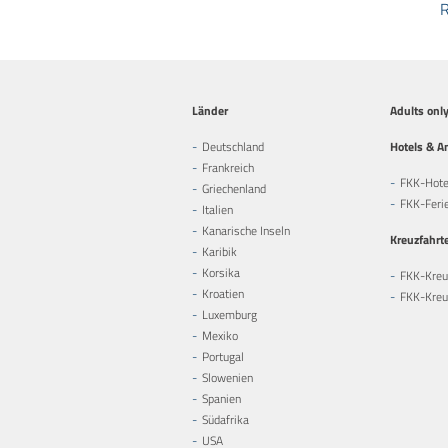
R
Länder
Adults onl
Deutschland
Hotels & A
Frankreich
FKK-Hote
Griechenland
FKK-Feri
Italien
Kanarische Inseln
Kreuzfahrt
Karibik
Korsika
FKK-Kreu
Kroatien
FKK-Kreuz
Luxemburg
Mexiko
Portugal
Slowenien
Spanien
Südafrika
USA