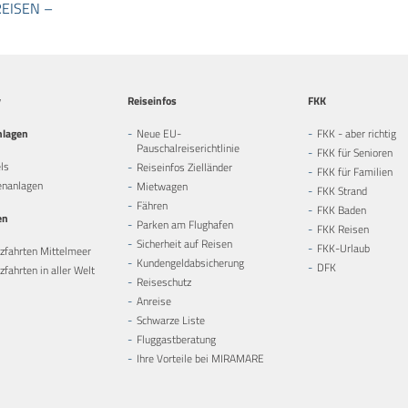
EISEN –
y
Reiseinfos
FKK
nlagen
Neue EU-
FKK - aber richtig
Pauschalreiserichtlinie
FKK für Senioren
ls
Reiseinfos Zielländer
FKK für Familien
enanlagen
Mietwagen
FKK Strand
Fähren
FKK Baden
en
Parken am Flughafen
FKK Reisen
Sicherheit auf Reisen
FKK-Urlaub
zfahrten Mittelmeer
Kundengeldabsicherung
DFK
fahrten in aller Welt
Reiseschutz
Anreise
Schwarze Liste
Fluggastberatung
Ihre Vorteile bei MIRAMARE