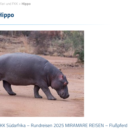
fari und FKK
>
Hippo
Hippo
KK Südarfrika – Rundreisen 2025 MIRAMARE REISEN – Flußpferd