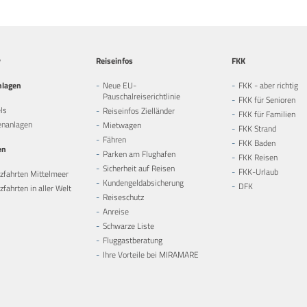
y
Reiseinfos
FKK
nlagen
Neue EU-
FKK - aber richtig
Pauschalreiserichtlinie
FKK für Senioren
ls
Reiseinfos Zielländer
FKK für Familien
enanlagen
Mietwagen
FKK Strand
Fähren
FKK Baden
en
Parken am Flughafen
FKK Reisen
Sicherheit auf Reisen
FKK-Urlaub
zfahrten Mittelmeer
Kundengeldabsicherung
DFK
fahrten in aller Welt
Reiseschutz
Anreise
Schwarze Liste
Fluggastberatung
Ihre Vorteile bei MIRAMARE