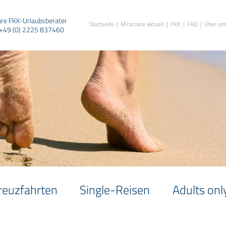
hre FKK-Urlaubsberater
Startseite
Miramare aktuell
FKK
FAQ
Über un
+49 (0) 2225 837460
reuzfahrten
Single-Reisen
Adults onl