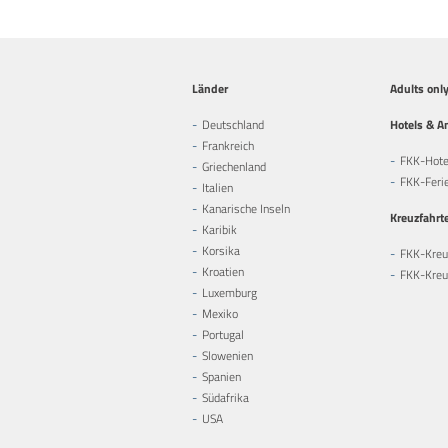
Länder
Adults onl
Deutschland
Hotels & A
Frankreich
FKK-Hote
Griechenland
FKK-Feri
Italien
Kanarische Inseln
Kreuzfahrt
Karibik
Korsika
FKK-Kreu
Kroatien
FKK-Kreuz
Luxemburg
Mexiko
Portugal
Slowenien
Spanien
Südafrika
USA