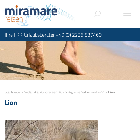
Ihre FKK-Urlaubsberater +49 (0) 2225 837460
Startseite
>
Südafrika Rundreisen 2026 Big Five Safari und FKK
>
Lion
Lion