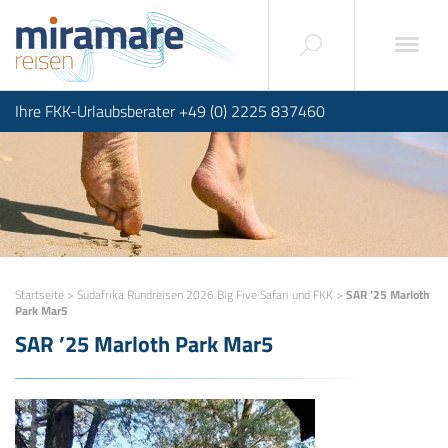
Ihre FKK-Urlaubsberater +49 (0) 2225 837460
Startseite
>
Südafrika Rundreisen 2026 Big Five Safari und FKK
>
SAR ’25 Marloth
Park Mar5
SAR ’25 Marloth Park Mar5