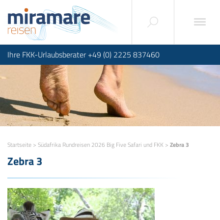
Ihre FKK-Urlaubsberater +49 (0) 2225 837460
Startseite
>
Südafrika Rundreisen 2026 Big Five Safari und FKK
>
Zebra 3
Zebra 3